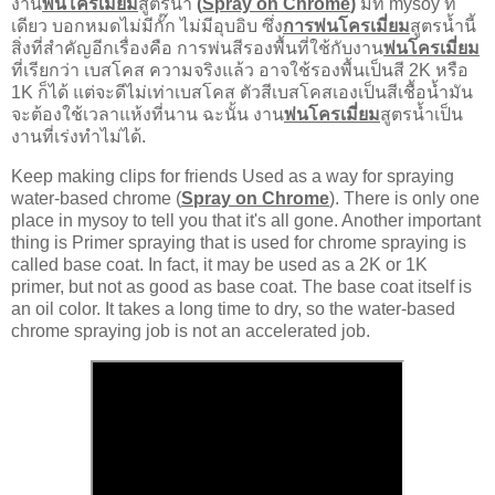
งาน
พ่นโครเมี่ยม
สูตรน้ำ
 (
Spray on Chrome
)
 มีที่ mysoy ที่
เดียว บอกหมดไม่มีกั๊ก ไม่มีอุบอิบ ซึ่ง
การพ่นโครเมี่ยม
สูตรน้ำนี้ 
สิ่งที่สำคัญอีกเรื่องคือ การพ่นสีรองพื้นที่ใช้กับงาน
พ่นโครเมี่ยม
ที่เรียกว่า เบสโคส ความจริงแล้ว อาจใช้รองพื้นเป็นสี 2K หรือ 
1K ก็ได้ แต่จะดีไม่เท่าเบสโคส ตัวสีเบสโคสเองเป็นสีเชื้อน้ำมัน 
จะต้องใช้เวลาแห้งที่นาน ฉะนั้น 
งาน
พ่นโครเมี่ยม
สูตรน้ำเป็น
งานที่เร่งทำไม่ได้.
Keep making clips for friends Used as a way for spraying 
water-based chrome (
Spray on Chrome
). There is only one 
place in mysoy to tell you that it's all gone. Another important 
thing is Primer spraying that is used for chrome spraying is 
called base coat. In fact, it may be used as a 2K or 1K 
primer, but not as good as base coat. The base coat itself is 
an oil color. It takes a long time to dry, so the water-based 
chrome spraying job is not an accelerated job.