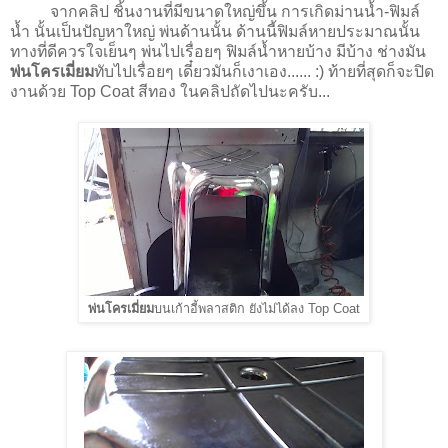
จากคลิป ชิ้นงานที่มีขนาดใหญ่ขึ้น การเกิดม่านน้ำ-ฟิมล์
น้ำ นั้นเป็นปัญหาใหญ่ พ่นด้านนั้น ด้านนี้ฟิมล์หายประมาณนั้น
ทางที่ดีควรใจเย็นๆ พ่นไปเรื่อยๆ ฟิมล์น้ำหายบ้าง มีบ้าง ช่างมัน
พ่นโครเมี่ยม
ทับไปเรื่อยๆ เดี๋ยวมันก็เงาเอง...... :) ท้ายที่สุดก็จะปิด
งานด้วย Top Coat สีทอง ในคลิปถัดไปนะครับ...
พ่นโครเมี่ยม
บนเก้าอี้พลาสติก ยังไม่ได้ลง Top Coat