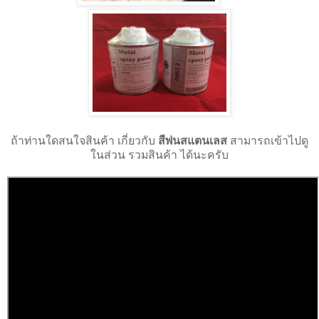
ถ้าท่านใดสนใจสินค้า เกี่ยวกับ
สีพ่นสแตนเลส
สามารถเข้าไปดู
ในส่วน รวมสินค้า ได้นะครับ