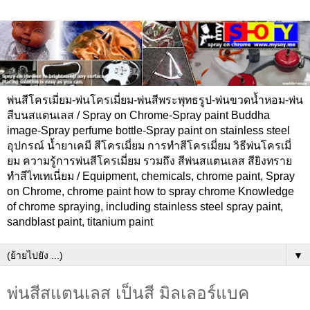
พ่นสีโครเมี่ยม-พ่นโครเมี่ยม-พ่นสีพระพุทธรูป-พ่นขวดน้ำหอม-พ่น
สีบนสแตนเลส / Spray on Chrome-Spray paint Buddha
image-Spray perfume bottle-Spray paint on stainless steel
อุปกรณ์ น้ำยาเคมี สีโครเมี่ยม การทำสีโครเมี่ยม วิธีพ่นโครเมี่
ยม ความรู้การพ่นสีโครเมี่ยม รวมถึง สีพ่นสแตนเลส สียิงทราย
ทำสีไทเทเนี่ยม / Equipment, chemicals, chrome paint, Spray
on Chrome, chrome paint how to spray chrome Knowledge
of chrome spraying, including stainless steel spray paint,
sandblast paint, titanium paint
▼
พ่นสีสแตนเลส เป็นสี มิลเลอร์แบค