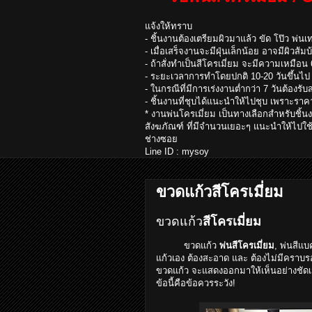
แจ้งให้ทราบ
- ชิ้นงานต้องเตรียมผิวมาแล้ว ขัด โป๊ว พ่นเ
- เมื่อเสร็จงานจะมีฝุ่นเล็กน้อย อาจมีผิวส้มบ
- ถ้าสั่งทำเป็นสีโครเมี่ยม จะมีความเหมือน 
- ระยะเวลาการทำโดยปกติ 10-20 วันขึ้นไป ซ
- ในกรณีที่มีการเร่งงานต่ำกว่า 7 วันต้อง
- ชิ้นงานที่ชุบได้แนะนำให้ไปชุบ เพราะราคา
* งานพ่นโครเมี่ยม เป็นทางเลือกสำหรับชิ้น
สังฆภัณฑ์ ที่มีจำนวนเยอะๆ แนะนำให้ไปใช
ช่างซอย
Line ID : mysoy
ขวดแก้วสีโครเมี่ยม
ขวดแก้ว
สีโครเมี่ยม
ขวดแก้ว
พ่นสีโครเมี่ยม
, พ่นสีแ
แก้วเอง ต้องสะอาด และ ต้องไม่มีคราบร
ขวดแก้ว จะแสดงออกมาให้เห็นอย่างชัดเ
ข้อนี้คือข้อควรระวัง!