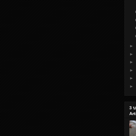
►
►
►
►
►
►
3 บ
Art