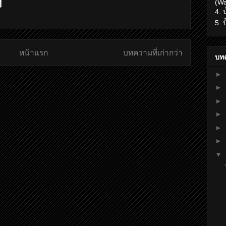
(Wa
4. 
5. 
หน้าแรก
บทความที่เก่ากว่า
บทค
►
►
►
►
►
►
▼