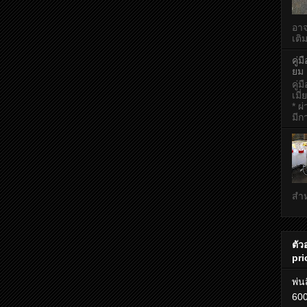
อาจ
เติ
คู่
ยม
คู่
เมี
* ผ
มีก
สำห
ตัว
pri
พ่น
600