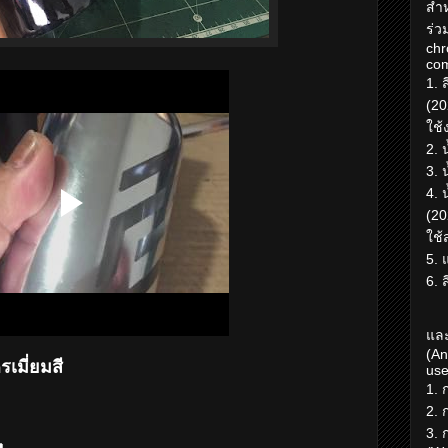
สำห
ร่ว
chr
com
1. 
(20
ใช้
2. 
3. 
4. 
(20
ใช้
5. 
6. 
และ
(An
เมี่ยมสี
use
1. 
2. 
3. 