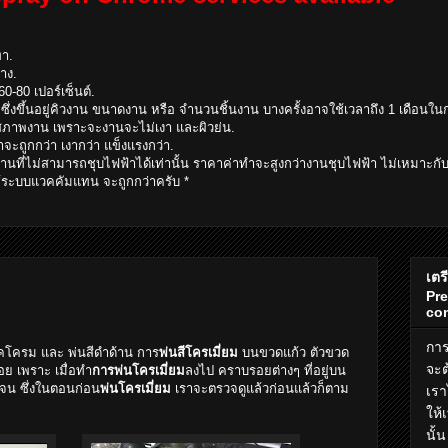
ทา.
้าง.
60-80 เปอร์เซ็นต์.
ึ่งขึ้นอยู่คิวงาน ขนาดงาน หรือ จำนวนชิ้นงาน บางครั้งอาจใช้เวลาถึง 1 เดือนใ
รับสภาพงาน เพราะจะงานจะไม่เงา และผิวย่น.
จะถูกกว่า เงากว่า แข็งแรงกว่า.
งานที่ไม่สามารถชุบไฟฟ้าได้เท่านั้น ราคาค่าทำจะสูงกว่างานชุบไฟฟ้า ไม่เหมาะกับ
้ระบบแวคคัมแทน จะถูกกว่าครับ *
เตร
Pre
com
การ
บคโครม และ พ่นสีดำด้าน การ
พ่นสีโครเมี่ยม
บนขวดแก้ว ตัวขวด
จะต
อย เพราะ เมื่อทำ
การพ่นโครเมี่ยม
ลงไป คราบรอยต่างๆ ที่อยู่บน
จน ซึ่งในตอนก่อน
พ่นโครเมี่ยม
เราจะตรวจดูแล้วก่อนแล้วก็ตาม
เรา
ให้
นั้