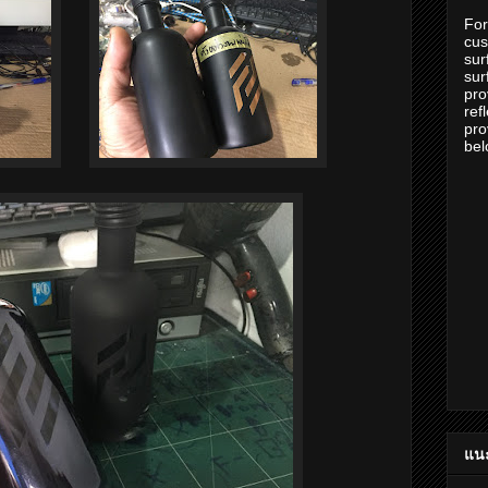
For
cus
sur
sur
pro
ref
pro
bel
แน