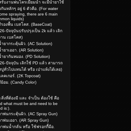
รับงานพ่นโครเมี่ยมน้ำ จะมีน้ำยาใช้
มกันหลักๆ อยู่ 6 ตัวคือ. (For water
ome spraying, there are 6 main
mon liquids)
สีรองพื้น เบสโคส. (BaseCoat)
26-ปัจจุบันปรับปรุงเป็น 2k แล้ว เลิก
งาน เบสโคส)
น้ำยากระตุ้นผิว. (AC Solution)
น้ำยาเออา. (AR Solution)
น้ำยากันหมอง. (PD Solution)
26-ปัจจุบัน เลิกใช้ PD แล้ว สามารถ
สบู่ทั่วไปแทนได้ หรือ เป่าแห้งได้เลย)
แลคเกอร์. (2K Topcoat)
สีย้อม. (Candy Color)
สิ่งที่ต้องมี และ จำเป็น ต้องใช้ คือ
d what must be and need to be
d is:).
กาพ่นกระตุ้นผิว. (AC Spray Gun)
กาพ่นเออา. (AR Spray Gun)
กาพ่นน้ำกลั่น หรือ ใช้ฟรอกกี้มือ.