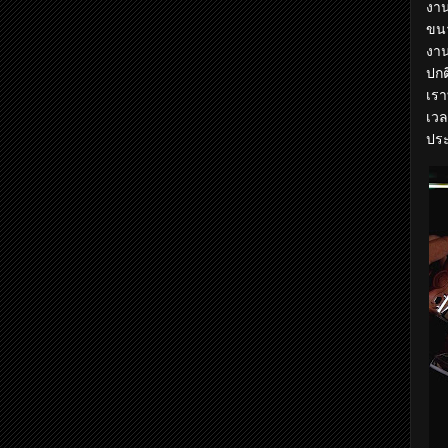
งาน
ขนา
งาน
ปกต
เรา
เวล
ปร